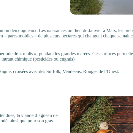
n ou deux agneaux. Les naissances ont lieu de Janvier à Mars, les brebis
 en « parcs mobiles » de plusieurs hectares qui changent chaque semain
période de « replis », pendant les grandes marées. Ces surfaces permett
intrant chimique (pesticides ou engrais).
a Hague, croisées avec des Suffolk, Vendéens, Rouges de l’Ouest.
étendues, la viande d’agneau de
 iodé, ainsi que pour son gras