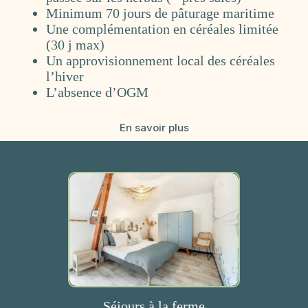
Minimum 70 jours de pâturage maritime
Une complémentation en céréales limitée
(30 j max)
Un approvisionnement local des céréales
l’hiver
L’absence d’OGM
En savoir plus
Nos activités
Séjours à la ferme