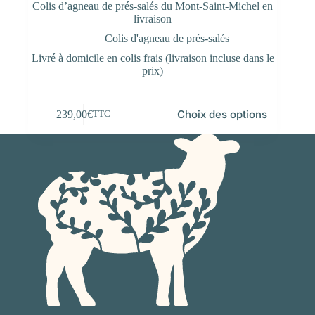
Colis d’agneau de prés-salés du Mont-Saint-Michel en
livraison
Colis d'agneau de prés-salés
Livré à domicile en colis frais (livraison incluse dans le
prix)
Ce
Choix des options
239,00
€
TTC
produit
a
plusieurs
variations.
Les
options
peuvent
être
choisies
sur
la
page
du
produit